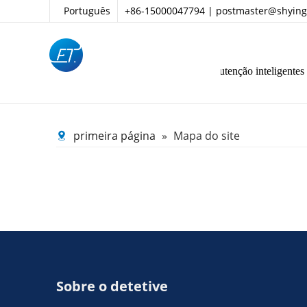
Português
+86-15000047794 |
postmaster@shying
ina
Centro de produtos
Operação e manutenção inteligentes
primeira página
»
Mapa do site
Sobre o detetive