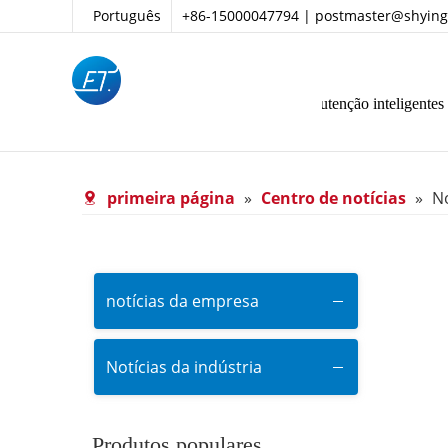
Português
+86-15000047794 |
postmaster@shying
ina
Centro de produtos
Operação e manutenção inteligentes
primeira página
»
Centro de notícias
»
No
notícias da empresa
Notícias da indústria
Produtos populares