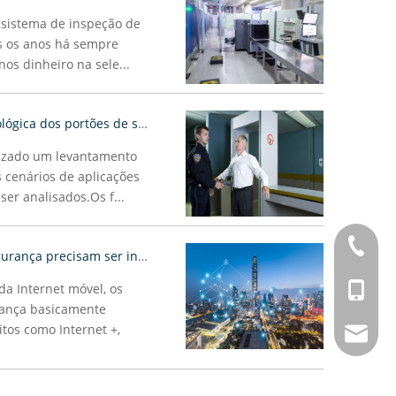
e sistema de inspeção de
s os anos há sempre
s dinheiro na sele...
Como lidar com a inovação tecnológica dos portões de segurança
lizado um levantamento
 cenários de aplicações
er analisados.Os f...
+86-021
As máquinas de inspeção de segurança precisam ser inteligentes?
da Internet móvel, os
+86-150
rança basicamente
os como Internet +,
postmas