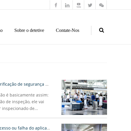
so
Sobre o detetive
Contate-Nos
Search
Detetive de sombra auxilia na verificação de segurança da estação
ção é basicamente assim:
ão de inspeção, ele vai
 inspecionado de...
Esses detalhes determinam o sucesso ou falha do aplicativo de segurança